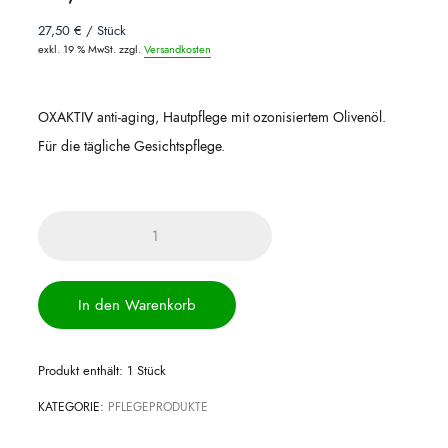
27,50
€
/
Stück
exkl. 19 % MwSt.
zzgl.
Versandkosten
OXAKTIV anti-aging, Hautpflege mit ozonisiertem Olivenöl.
Für die tägliche Gesichtspflege.
OXAKTIV
anti-
aging
In den Warenkorb
30ml
Menge
Produkt enthält: 1
Stück
KATEGORIE:
PFLEGEPRODUKTE