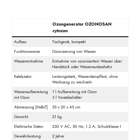
Ozongenerator OZONOSAN
cytozon
Aufbau
Tischgerät, kompakt
Funktionsweise
Ozonisierung von Wasser
Wasserentnahme
Entnahme von ozonisiertem Wasser über
Handstück oder Wasserauslasshahn
Katalysator
Leistungsstark, Wasserdampffest, ohne
Werkzeug zu wechseln
Wasseraufbereitung
1 l Aufbereitung mit Ozon
mit Ozon
3 l Voratsbehälter
Abmessung [HxBxT]
55 x 20 x 45 cm
Gewicht
21 kg
Elektrische Daten
230 V AC; 50 Hz; 1.2 A; Schutzklasse I
Gewährleistung
2 Jahre