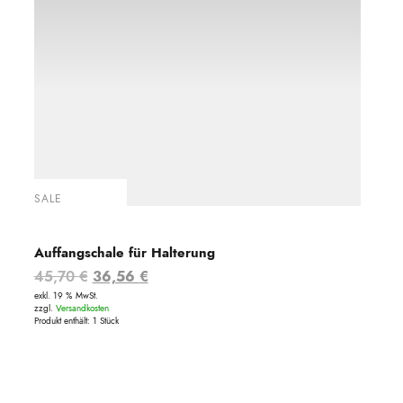
SALE
Auffangschale für Halterung
Ursprünglicher
Aktueller
45,70
€
36,56
€
exkl. 19 % MwSt.
Preis
Preis
zzgl.
Versandkosten
Produkt enthält: 1
Stück
war:
ist:
45,70 €
36,56 €.