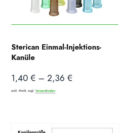
Sterican Einmal-Injektions-
Kanüle
1,40
€
–
2,36
€
exkl. MwSt.
zzgl.
Versandkosten
Kanülengröße