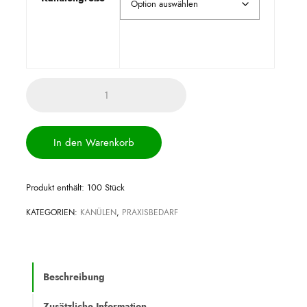
Sterican
Einmal-
Injektions-
In den Warenkorb
Kanüle
Menge
Produkt enthält: 100
Stück
KATEGORIEN:
KANÜLEN
,
PRAXISBEDARF
Beschreibung
Zusätzliche Information