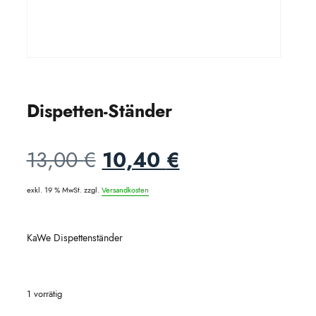
Dispetten-Ständer
Ursprünglicher
Aktueller
13,00
€
10,40
€
Preis
Preis
exkl. 19 % MwSt.
zzgl.
Versandkosten
war:
ist:
KaWe Dispettenständer
13,00 €
10,40 €.
1 vorrätig