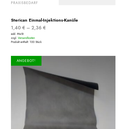
PRAXISBEDARF
Sterican Einmal-Injektions-Kanüle
1,40
€
–
2,36
€
exkl. MwSt.
zzgl.
Versandkosten
Produkt enthält: 100
Stück
ANGEBOT!