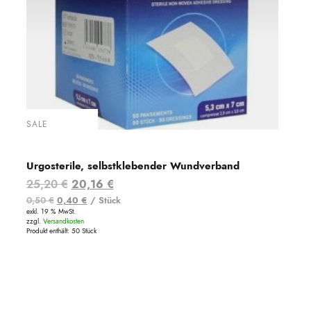
SALE
Urgosterile, selbstklebender Wundverband
Ursprünglicher
Aktueller
25,20
€
20,16
€
0,50
€
0,40
€
/
Stück
Preis
Preis
exkl. 19 % MwSt.
war:
ist:
zzgl.
Versandkosten
Produkt enthält: 50
Stück
25,20 €
20,16 €.