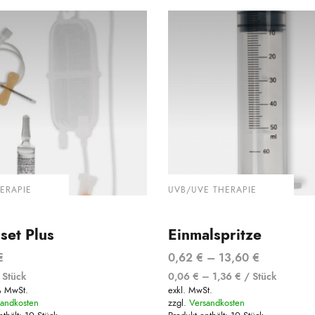
ERAPIE
UVB/UVE THERAPIE
set Plus
Einmalspritze
€
0,62
€
–
13,60
€
/
Stück
0,06
€
–
1,36
€
/
Stück
% MwSt.
exkl. MwSt.
sandkosten
zzgl.
Versandkosten