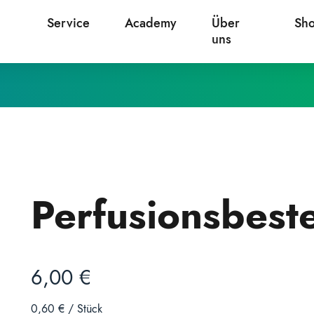
Service
Academy
Über
Sh
uns
Perfusionsbest
6,00
€
0,60
€
/
Stück