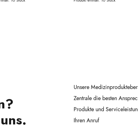
nthält: 10
Stück
Produkt enthält: 10
Stück
Unsere Medizinproduktebera
n?
Zentrale die besten Ansprec
Produkte und Serviceleistun
 uns.
Ihren Anruf