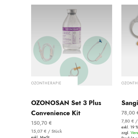
OZONTHERAPIE
OZONTH
OZONOSAN Set 3 Plus
Sangi
Convenience Kit
78,00
7,80
€
150,70
€
exkl. 19 
15,07
€
/
Stück
zzgl.
Ver
exkl. MwSt.