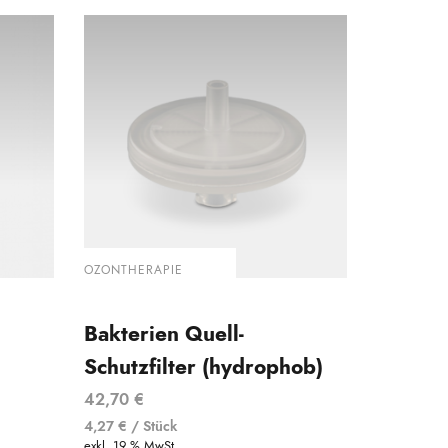
OZONTHERAPIE
Bakterien Quell-
Schutzfilter (hydrophob)
42,70
€
4,27
€
/
Stück
exkl. 19 % MwSt.